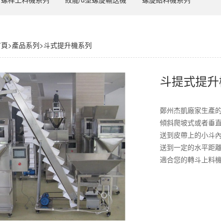
首頁
>
產品系列
>
斗式提升機系列
斗提式提升
鄭州杰凱廠家生產
傾斜爬坡式或者垂
送到皮帶上的小斗
送到一定的水平距
適合您的轉斗上料