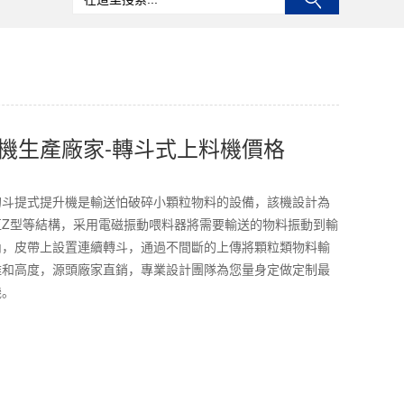
機生產廠家-轉斗式上料機價格
的斗提式提升機是輸送怕破碎小顆粒物料的設備，該機設計為
直Z型等結構，采用電磁振動喂料器將需要輸送的物料振動到輸
內，皮帶上設置連續轉斗，通過不間斷的上傳將顆粒類物料輸
離和高度，源頭廠家直銷，專業設計團隊為您量身定做定制最
機。