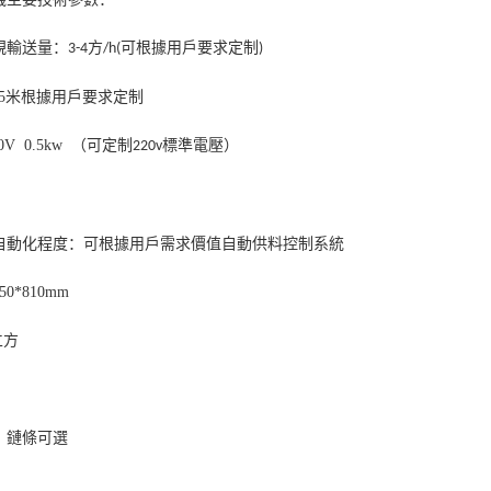
規輸送量：
方
可根據用戶要求定制
3-4
/h(
)
3.5米根據用戶要求定制
0V 0.5kw
（可定制
標準電壓）
220v
自動化程度：可根據用戶需求價值自動供料控制系統
750*810mm
立方
、鏈條可選