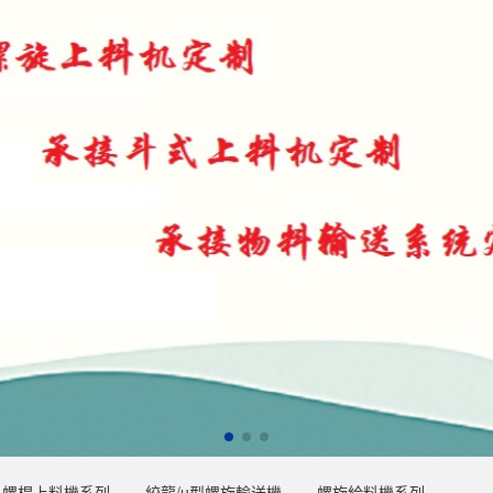
螺桿上料機系列
絞龍/u型螺旋輸送機
螺旋給料機系列