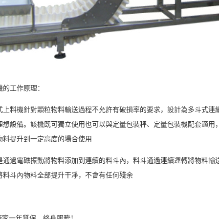
機的工作原理：
式上料機針對顆粒物料輸送過程不允許有破損率的要求，設計為多斗式連
理想設備。該機既可獨立使用也可以與定量包裝秤、定量包裝機配套適用
物料提升到一定高度的場合使用
是通過電磁振動將物料添加到連續的料斗內，料斗通過連續運轉將物料輸
將料斗內物料全部提升干凈，不會有任何殘余
廠家一年質保，終身服務！