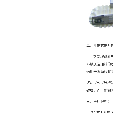
二、
斗提式提升
該斜坡轉斗
料輸送及加料的
適用于將顆粒狀
該斗提式提升機
破壞，而且能夠
三、售后服務：
轉斗式上料機