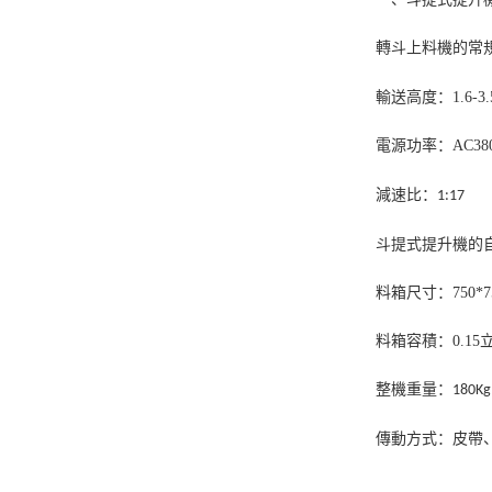
轉斗上料機的常
輸送高度：1.6-
電源功率：
AC38
減速比：
1:17
斗提式提升機的
料箱尺寸：
750*
料箱容積：
0.15
整機重量：
180Kg
傳動方式：皮帶