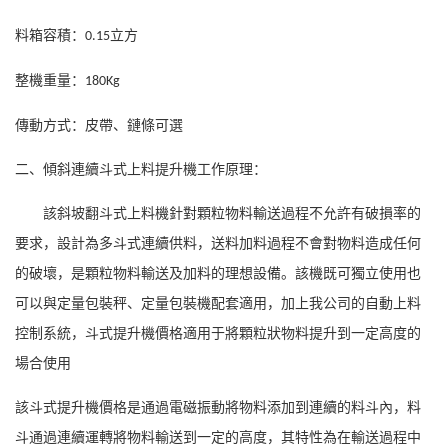
料箱容積：
立方
0.15
整機重量：
180Kg
傳動方式：皮帶、鏈條可選
二、
傾斜連續斗式上料提升機
工作原理：
該斜坡翻斗式上料機針對顆粒物料輸送過程不允許有破損率的
要求，設計為多斗式連續供料，送料加料過程不會對物料造成任何
的破壞，是顆粒物料輸送及加料的理想設備。該機既可獨立使用也
可以與定量包裝秤、定量包裝機配套適用，加上我公司的自動上料
控制系統，斗式提升機價格適用于將顆粒狀物料提升到一定高度的
場合使用
該斗式提升機價格是通過電磁振動將物料添加到連續的料斗內，料
斗通過連續運轉將物料輸送到一定的高度，其特性為在輸送過程中