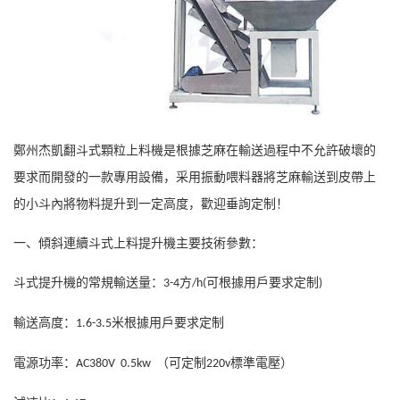
鄭州杰凱翻斗式顆粒上料機是根據芝麻在輸送過程中不允許破壞的
要求而開發的一款專用設備，采用振動喂料器將芝麻輸送到皮帶上
的小斗內將物料提升到一定高度，歡迎垂詢定制！
一、傾斜連續斗式上料提升機主要技術參數：
斗式提升機的常規輸送量：
方
可根據用戶要求定制
3-4
/h(
)
輸送高度：
米根據用戶要求定制
1.6-3.5
電源功率：
（可定制
標準電壓）
AC380V 0.5kw
220v